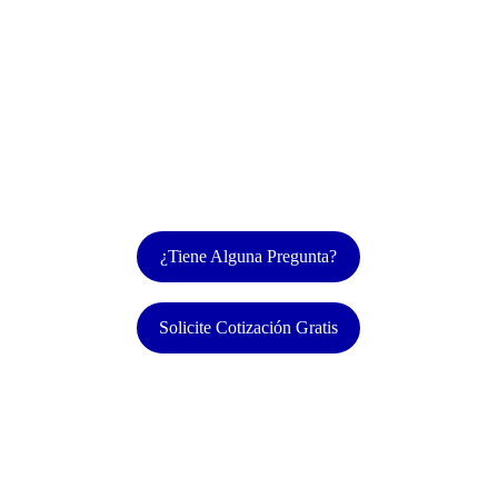
Servicios de Cliente Incógnito
Evaluaciones objetivas del servicio al cliente, 
la calidad de los productos y las operaciones 
de su negocio a través de visitas discretas 
como cliente incógnito. Nuestros informes 
detallados ayudan a las empresas a 
optimizar la experiencia del cliente y la 
eficiencia operativa.
¿Tiene Alguna Pregunta?
Solicite Cotización Gratis
Contacto
(905)-226-4479
info@clerasolutions.com